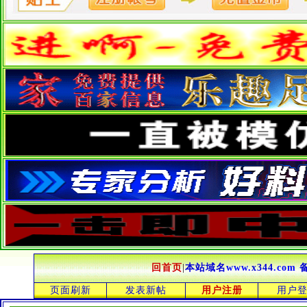
回首页
|
本站域名
www.
x344
.com
页面刷新
发表新帖
用户注册
用户