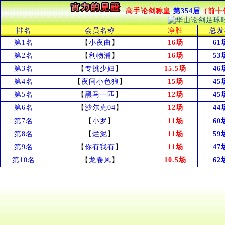
高手论剑称皇
第354届
（前十
排名
会员名称
净胜
总发
第1名
【
小夜曲
】
16场
61
第2名
【
利物浦
】
16场
53
第3名
【
专挑少妇
】
15.5场
46
第4名
【
夜间小色狼
】
15场
45
第5名
【
黑马一匹
】
12场
45
第6名
【
沙尔克04
】
12场
44
第7名
【
小罗
】
11场
60
第8名
【
烂泥
】
11场
59
第9名
【
你有我有
】
11场
47
第10名
【
龙卷风
】
10.5场
62