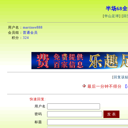
半场68
[
华山足球
] [
回
用户名：
martinee888
会员组：
普通会员
积分：
324
[
回复该
最后一分钟不得分
【m
快速回复:
用户名
密码
标题