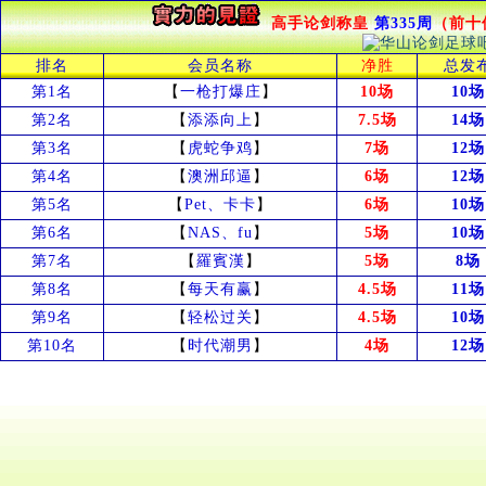
高手论剑称皇
第335周
（前十
排名
会员名称
净胜
总发
第1名
【
一枪打爆庄
】
10场
10场
第2名
【
添添向上
】
7.5场
14场
第3名
【
虎蛇争鸡
】
7场
12场
第4名
【
澳洲邱逼
】
6场
12场
第5名
【
Pet、卡卡
】
6场
10场
第6名
【
NAS、fu
】
5场
10场
第7名
【
羅賓漢
】
5场
8场
第8名
【
每天有赢
】
4.5场
11场
第9名
【
轻松过关
】
4.5场
10场
第10名
【
时代潮男
】
4场
12场