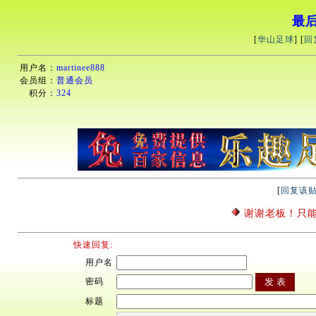
最
[
华山足球
] [
回
用户名：
martinee888
会员组：
普通会员
积分：
324
[
回复该
谢谢老板！只
快速回复:
用户名
密码
标题