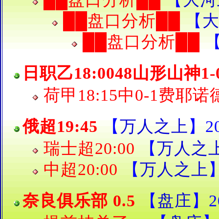
██盘口分析██
【
██盘口分析██
日职乙18:0048山形山神1-0
荷甲18:15中0-1费耶诺德[
俄超19:45
【
万人之上
】20
瑞士超20:00
【
万人之
中超20:00
【
万人之上
】
奈良俱乐部 0.5
【
盘庄
】20