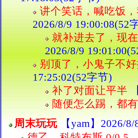
讲个笑话，喊吃饭，
2026/8/9 19:00:08(5
就补进去了，现
2026/8/9 19:01:00
别顶了，小鬼子不好
17:25:02(52字节)
补了对面让平半
随便怎么踢，都
周末玩玩
【
yam
】2026/8/
德乙，科特布斯 0/0.5