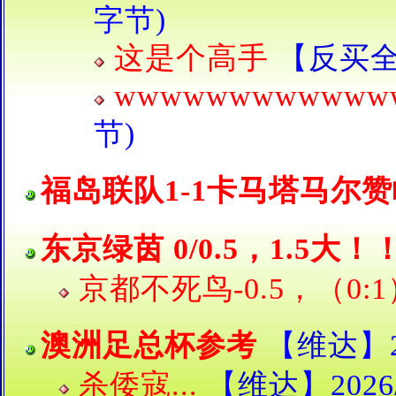
字节)
这是个高手
【
反买
wwwwwwwwwwww
节)
福岛联队1-1卡马塔马尔
东京绿茵 0/0.5，1.5大！
京都不死鸟-0.5，（0:1
澳洲足总杯参考
【
维达
】2
杀倭寇...
【
维达
】2026/