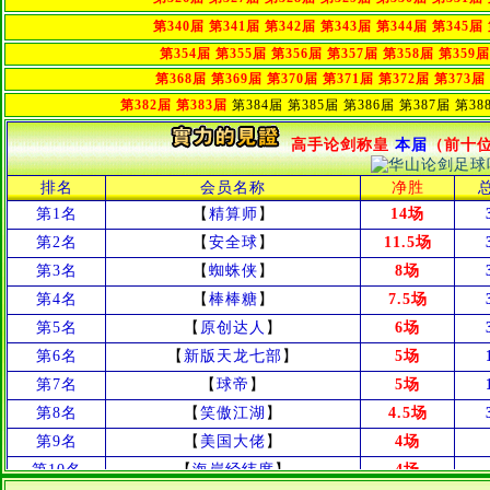
第340届
第341届
第342届
第343届
第344届
第345届
第354届
第355届
第356届
第357届
第358届
第359届
第368届
第369届
第370届
第371届
第372届
第373届
第382届
第383届
第384届 第385届 第386届 第387届 第38