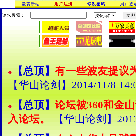
发表新帖
用户注册
修改密码
用户登
论坛搜索：
【总顶】
有一些波友提议为
【
华山论剑
】2014/11/8 14:
【总顶】
论坛被360和金
入论坛。
【
华山论剑
】2013