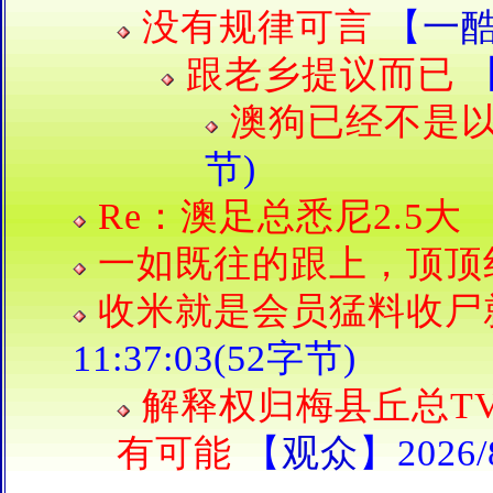
没有规律可言
【
一
跟老乡提议而已
澳狗已经不是
节)
Re：澳足总悉尼2.5大
一如既往的跟上，顶顶
收米就是会员猛料收尸
11:37:03(52字节)
解释权归梅县丘总T
有可能
【
观众
】2026/