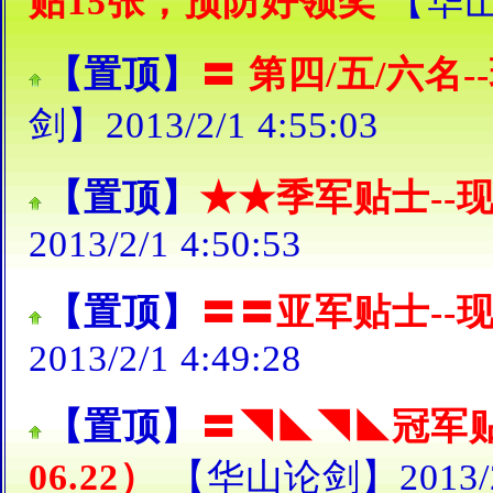
贴15张，预防好领奖
【
华
【置顶】
〓 第四/五/六名-
剑
】2013/2/1 4:55:03
【置顶】
★★季军贴士--现
2013/2/1 4:50:53
【置顶】
〓〓亚军贴士--现
2013/2/1 4:49:28
【置顶】
〓◥◣◥◣冠军贴
06.22）
【
华山论剑
】2013/2