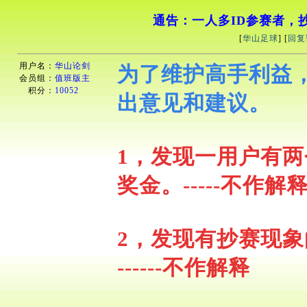
通告：一人多ID参赛者，
[
华山足球
] [
回复
用户名：
华山论剑
为了维护高手利益
会员组：
值班版主
积分：
10052
出意见和建议。
1，
发现一用户有两
奖金。-----
不作解
2，发现有抄赛现
------
不作解释