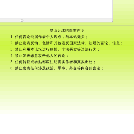
华山足球吧郑重声明
1. 任何言论纯属作者个人观点，与本站无关；
2. 禁止发表反动、色情和其他违反国家法律、法规的言论、信息；
3. 禁止利用本论坛进行赌博、非法买卖等违法行为；
4. 禁止发表恶意攻击他人的言论；
5. 任何转载或转贴都应注明真实作者和真实出处；
6. 禁止发表任何涉及政治、军事、外交等内容的言论；