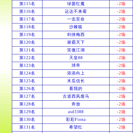
第115名
绿茵红魔
-2场
第116名
运达不来霉
-2场
第117名
一击至命
-2场
第118名
沙棘狐
-2场
第119名
剑侠梅西
-2场
第120名
谢霸天下
-2场
第121名
笑傲江湖
-2场
第122名
天皇88
-2场
第123名
球帝
-2场
第124名
添添向上
-2场
第125名
木瓜信长
-2场
第126名
看我的
-2场
第127名
古道西风瘦马
-2场
第128名
奔放
-2场
第129名
asd3388
-2场
第130名
彩彩Fiona
-2场
第131名
希望红
-2场