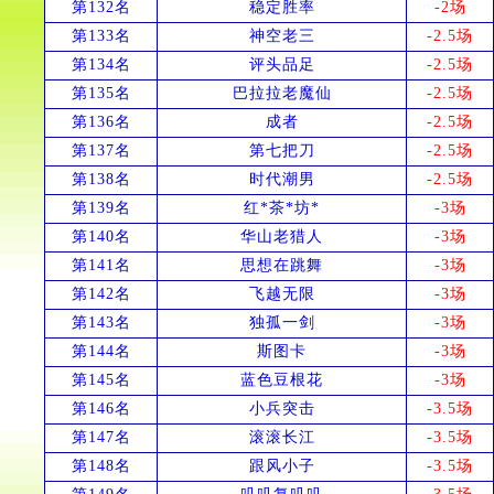
第132名
稳定胜率
-2场
第133名
神空老三
-2.5场
第134名
评头品足
-2.5场
第135名
巴拉拉老魔仙
-2.5场
第136名
成者
-2.5场
第137名
第七把刀
-2.5场
第138名
时代潮男
-2.5场
第139名
红*茶*坊*
-3场
第140名
华山老猎人
-3场
第141名
思想在跳舞
-3场
第142名
飞越无限
-3场
第143名
独孤一剑
-3场
第144名
斯图卡
-3场
第145名
蓝色豆根花
-3场
第146名
小兵突击
-3.5场
第147名
滚滚长江
-3.5场
第148名
跟风小子
-3.5场