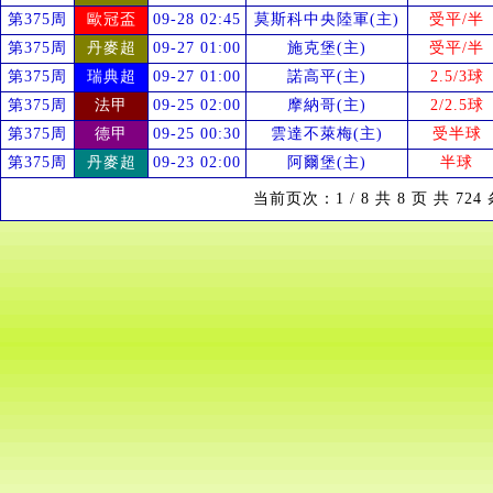
第375周
歐冠盃
09-28 02:45
莫斯科中央陸軍(主)
受
平/半
第375周
丹麥超
09-27 01:00
施克堡(主)
受
平/半
第375周
瑞典超
09-27 01:00
諾高平(主)
2.5/3球
第375周
法甲
09-25 02:00
摩納哥(主)
2/2.5球
第375周
德甲
09-25 00:30
雲達不萊梅(主)
受
半球
第375周
丹麥超
09-23 02:00
阿爾堡(主)
半球
当前页次：1 / 8 共 8 页 共 72