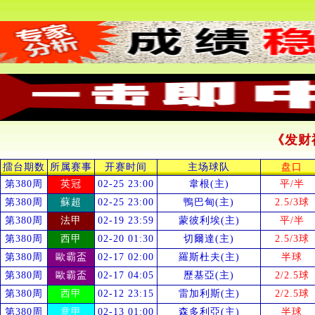
《发财
擂台期数
所属赛事
开赛时间
主场球队
盘口
第380周
英冠
02-25 23:00
韋根(主)
平/半
第380周
蘇超
02-25 23:00
鴨巴甸(主)
2.5/3球
第380周
法甲
02-19 23:59
蒙彼利埃(主)
平/半
第380周
西甲
02-20 01:30
切爾達(主)
2.5/3球
第380周
歐霸盃
02-17 02:00
羅斯杜夫(主)
半球
第380周
歐霸盃
02-17 04:05
歷基亞(主)
2/2.5球
第380周
西甲
02-12 23:15
雷加利斯(主)
2/2.5球
第380周
意甲
02-13 01:00
森多利亞(主)
半球