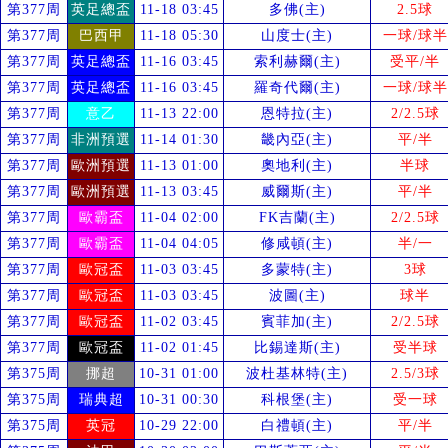
第377周
英足總盃
11-18 03:45
多佛(主)
2.5球
第377周
巴西甲
11-18 05:30
山度士(主)
一球/球半
第377周
英足總盃
11-16 03:45
索利赫爾(主)
受
平/半
第377周
英足總盃
11-16 03:45
羅奇代爾(主)
一球/球半
第377周
意乙
11-13 22:00
恩特拉(主)
2/2.5球
第377周
非洲預選
11-14 01:30
畿內亞(主)
平/半
第377周
歐洲預選
11-13 01:00
奧地利(主)
半球
第377周
歐洲預選
11-13 03:45
威爾斯(主)
平/半
第377周
歐霸盃
11-04 02:00
FK吉蘭(主)
2/2.5球
第377周
歐霸盃
11-04 04:05
修咸頓(主)
半/一
第377周
歐冠盃
11-03 03:45
多蒙特(主)
3球
第377周
歐冠盃
11-03 03:45
波圖(主)
球半
第377周
歐冠盃
11-02 03:45
賓菲加(主)
2/2.5球
第377周
歐冠盃
11-02 01:45
比錫達斯(主)
受
半球
第375周
挪超
10-31 01:00
波杜基林特(主)
2.5/3球
第375周
瑞典超
10-31 00:30
科根堡(主)
受
一球
第375周
英冠
10-29 22:00
白禮頓(主)
平/半