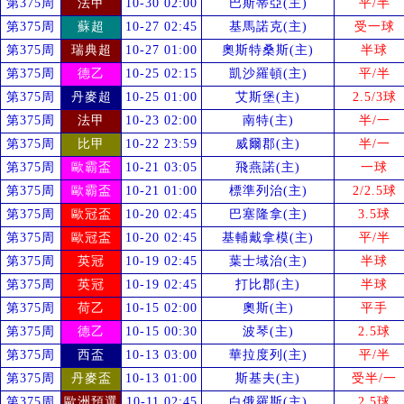
第375周
法甲
10-30 02:00
巴斯蒂亞(主)
平/半
第375周
蘇超
10-27 02:45
基馬諾克(主)
受
一球
第375周
瑞典超
10-27 01:00
奧斯特桑斯(主)
半球
第375周
德乙
10-25 02:15
凱沙羅頓(主)
平/半
第375周
丹麥超
10-25 01:00
艾斯堡(主)
2.5/3球
第375周
法甲
10-23 02:00
南特(主)
半/一
第375周
比甲
10-22 23:59
威爾郡(主)
半/一
第375周
歐霸盃
10-21 03:05
飛燕諾(主)
一球
第375周
歐霸盃
10-21 01:00
標準列治(主)
2/2.5球
第375周
歐冠盃
10-20 02:45
巴塞隆拿(主)
3.5球
第375周
歐冠盃
10-20 02:45
基輔戴拿模(主)
平/半
第375周
英冠
10-19 02:45
葉士域治(主)
半球
第375周
英冠
10-19 02:45
打比郡(主)
半球
第375周
荷乙
10-15 02:00
奧斯(主)
平手
第375周
德乙
10-15 00:30
波琴(主)
2.5球
第375周
西盃
10-13 03:00
華拉度列(主)
平/半
第375周
丹麥盃
10-13 01:00
斯基夫(主)
受
半/一
第375周
歐洲預選
10-11 02:45
白俄羅斯(主)
2.5球