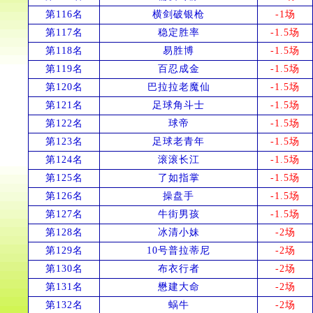
第116名
横剑破银枪
-1场
第117名
稳定胜率
-1.5场
第118名
易胜博
-1.5场
第119名
百忍成金
-1.5场
第120名
巴拉拉老魔仙
-1.5场
第121名
足球角斗士
-1.5场
第122名
球帝
-1.5场
第123名
足球老青年
-1.5场
第124名
滚滚长江
-1.5场
第125名
了如指掌
-1.5场
第126名
操盘手
-1.5场
第127名
牛街男孩
-1.5场
第128名
冰清小妹
-2场
第129名
10号普拉蒂尼
-2场
第130名
布衣行者
-2场
第131名
懋建大命
-2场
第132名
蜗牛
-2场