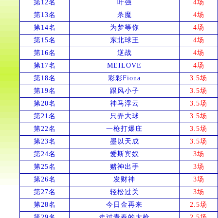
第12名
叶强
4场
第13名
杀魔
4场
第14名
为梦等你
4场
第15名
东北球王
4场
第16名
逆战
4场
第17名
MEILOVE
4场
第18名
彩彩Fiona
3.5场
第19名
跟风小子
3.5场
第20名
神马浮云
3.5场
第21名
只弄大球
3.5场
第22名
一枪打爆庄
3.5场
第23名
墨以天成
3.5场
第24名
爱斯宾奴
3场
第25名
赌神出手
3场
第26名
发财神
3场
第27名
轻松过关
3场
第28名
今日金再来
2.5场
第29名
走过青春的大枪
2.5场