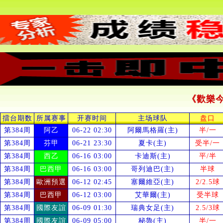
《歡樂
擂台期数
所属赛事
开赛时间
主场球队
盘口
第384周
阿乙
06-22 02:30
阿爾馬格羅(主)
半/一
第384周
芬甲
06-21 23:30
夏卡(主)
受
半/一
第384周
西乙
06-16 03:00
卡迪斯(主)
平/半
第384周
巴西甲
06-16 03:00
哥列迪巴(主)
半球
第384周
歐洲預選
06-12 02:45
塞爾維亞(主)
2/2.5球
第384周
巴西甲
06-12 03:00
艾華爾(主)
受
半球
第384周
國際友誼
06-09 01:30
瑞典女足(主)
2.5/3球
第384周
國際友誼
06-09 05:00
秘魯(主)
半/一