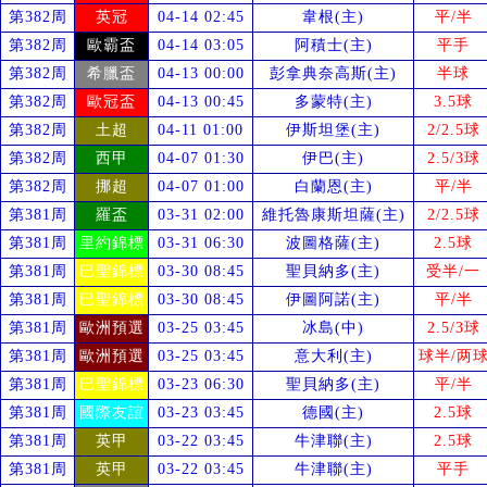
第382周
英冠
04-14 02:45
韋根(主)
平/半
第382周
歐霸盃
04-14 03:05
阿積士(主)
平手
第382周
希臘盃
04-13 00:00
彭拿典奈高斯(主)
半球
第382周
歐冠盃
04-13 00:45
多蒙特(主)
3.5球
第382周
土超
04-11 01:00
伊斯坦堡(主)
2/2.5球
第382周
西甲
04-07 01:30
伊巴(主)
2.5/3球
第382周
挪超
04-07 01:00
白蘭恩(主)
平/半
第381周
羅盃
03-31 02:00
維托魯康斯坦薩(主)
2/2.5球
第381周
里約錦標
03-31 06:30
波圖格薩(主)
2.5球
第381周
巴聖錦標
03-30 08:45
聖貝納多(主)
受
半/一
第381周
巴聖錦標
03-30 08:45
伊圖阿諾(主)
平/半
第381周
歐洲預選
03-25 03:45
冰島(中)
2.5/3球
第381周
歐洲預選
03-25 03:45
意大利(主)
球半/两
第381周
巴聖錦標
03-23 06:30
聖貝納多(主)
平/半
第381周
國際友誼
03-23 03:45
德國(主)
2.5球
第381周
英甲
03-22 03:45
牛津聯(主)
2.5球
第381周
英甲
03-22 03:45
牛津聯(主)
平手