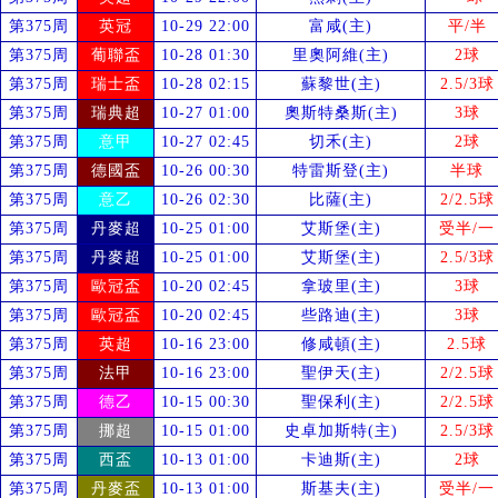
第375周
英冠
10-29 22:00
富咸(主)
平/半
第375周
葡聯盃
10-28 01:30
里奧阿維(主)
2球
第375周
瑞士盃
10-28 02:15
蘇黎世(主)
2.5/3球
第375周
瑞典超
10-27 01:00
奧斯特桑斯(主)
3球
第375周
意甲
10-27 02:45
切禾(主)
2球
第375周
德國盃
10-26 00:30
特雷斯登(主)
半球
第375周
意乙
10-26 02:30
比薩(主)
2/2.5球
第375周
丹麥超
10-25 01:00
艾斯堡(主)
受
半/一
第375周
丹麥超
10-25 01:00
艾斯堡(主)
2.5/3球
第375周
歐冠盃
10-20 02:45
拿玻里(主)
3球
第375周
歐冠盃
10-20 02:45
些路迪(主)
3球
第375周
英超
10-16 23:00
修咸頓(主)
2.5球
第375周
法甲
10-16 23:00
聖伊天(主)
2/2.5球
第375周
德乙
10-15 00:30
聖保利(主)
2/2.5球
第375周
挪超
10-15 01:00
史卓加斯特(主)
2.5/3球
第375周
西盃
10-13 01:00
卡迪斯(主)
2球
第375周
丹麥盃
10-13 01:00
斯基夫(主)
受
半/一