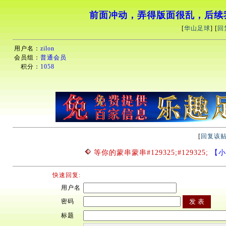
前面冲动，弄得版面很乱，后续
[
华山足球
] [
回
用户名：
zilon
会员组：
普通会员
积分：
1058
[
回复该
等你的蒙串蒙串#129325;#129325;
【小小
快速回复:
用户名
密码
标题