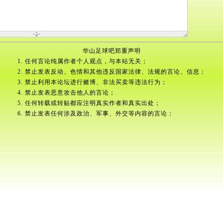
华山足球吧郑重声明
1. 任何言论纯属作者个人观点，与本站无关；
2. 禁止发表反动、色情和其他违反国家法律、法规的言论、信息；
3. 禁止利用本论坛进行赌博、非法买卖等违法行为；
4. 禁止发表恶意攻击他人的言论；
5. 任何转载或转贴都应注明真实作者和真实出处；
6. 禁止发表任何涉及政治、军事、外交等内容的言论；