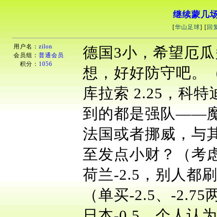
继续蒙几
[
华山足球
] [
回
用户名：
zilon
德国3小，希望厄瓜
会员组：
普通会员
积分：
1056
想，好好防守吧。
库拉索 2.25，
到的都是强队——
法国或者挪威，与
至发点小财？（考
荷兰-2.5，别人
（单买-2.5、-2
日本-0.5，个人