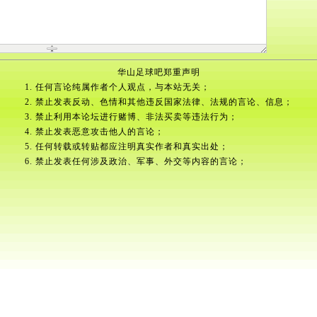
华山足球吧郑重声明
1. 任何言论纯属作者个人观点，与本站无关；
2. 禁止发表反动、色情和其他违反国家法律、法规的言论、信息；
3. 禁止利用本论坛进行赌博、非法买卖等违法行为；
4. 禁止发表恶意攻击他人的言论；
5. 任何转载或转贴都应注明真实作者和真实出处；
6. 禁止发表任何涉及政治、军事、外交等内容的言论；