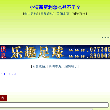
小清新新利怎么登不了？
[
华山足球
] [
回复该贴
] [
关闭本页
] [浏览
76次]
[
回复该贴
] [
关闭本页
] [
编辑帖子
]
 18:13:41