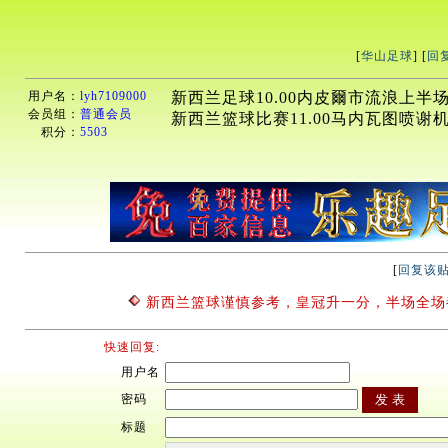
[
华山足球
] [
回
用户名：
lyh7109000
新西兰足球10.00内皮爾市流浪上半场让
会员组：
普通会员
新西兰篮球比赛11.00马内瓦图喷谢机一
积分：
5503
[
回复该
新西兰篮球谨慎参考，皇冠升一分，半场全场
快速回复:
用户名
密码
标题