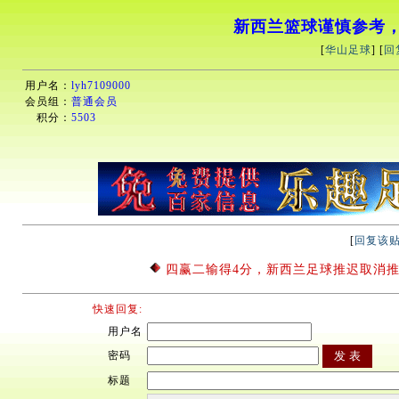
新西兰篮球谨慎参考
[
华山足球
] [
回
用户名：
lyh7109000
会员组：
普通会员
积分：
5503
[
回复该
四赢二输得4分，新西兰足球推迟取消
快速回复:
用户名
密码
标题