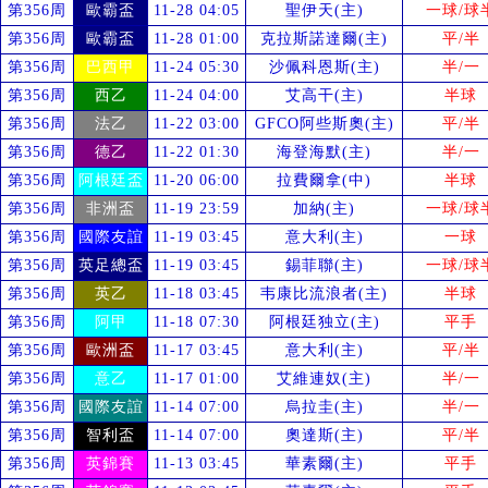
第356周
歐霸盃
11-28 04:05
聖伊天(主)
一球/球
第356周
歐霸盃
11-28 01:00
克拉斯諾達爾(主)
平/半
第356周
巴西甲
11-24 05:30
沙佩科恩斯(主)
半/一
第356周
西乙
11-24 04:00
艾高干(主)
半球
第356周
法乙
11-22 03:00
GFCO阿些斯奧(主)
平/半
第356周
德乙
11-22 01:30
海登海默(主)
半/一
第356周
阿根廷盃
11-20 06:00
拉費爾拿(中)
半球
第356周
非洲盃
11-19 23:59
加納(主)
一球/球
第356周
國際友誼
11-19 03:45
意大利(主)
一球
第356周
英足總盃
11-19 03:45
錫菲聯(主)
一球/球
第356周
英乙
11-18 03:45
韦康比流浪者(主)
半球
第356周
阿甲
11-18 07:30
阿根廷独立(主)
平手
第356周
歐洲盃
11-17 03:45
意大利(主)
平/半
第356周
意乙
11-17 01:00
艾維連奴(主)
半/一
第356周
國際友誼
11-14 07:00
烏拉圭(主)
半/一
第356周
智利盃
11-14 07:00
奧達斯(主)
平/半
第356周
英錦賽
11-13 03:45
華素爾(主)
平手