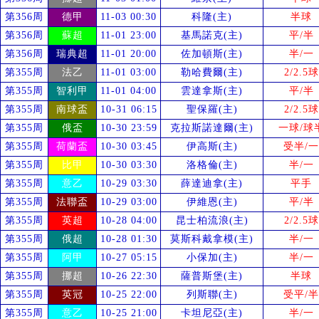
第356周
德甲
11-03 00:30
科隆(主)
半球
第356周
蘇超
11-01 23:00
基馬諾克(主)
平/半
第356周
瑞典超
11-01 20:00
佐加頓斯(主)
半/一
第355周
法乙
11-01 03:00
勒哈費爾(主)
2/2.5球
第355周
智利甲
11-01 04:00
雲達拿斯(主)
平/半
第355周
南球盃
10-31 06:15
聖保羅(主)
2/2.5球
第355周
俄盃
10-30 23:59
克拉斯諾達爾(主)
一球/球
第355周
荷蘭盃
10-30 03:45
伊高斯(主)
受
半/一
第355周
比甲
10-30 03:30
洛格倫(主)
半/一
第355周
意乙
10-29 03:30
薛達迪拿(主)
平手
第355周
法聯盃
10-29 03:00
伊維恩(主)
平/半
第355周
英超
10-28 04:00
昆士柏流浪(主)
2/2.5球
第355周
俄超
10-28 01:30
莫斯科戴拿模(主)
半/一
第355周
阿甲
10-27 05:15
小保加(主)
半/一
第355周
挪超
10-26 22:30
薩普斯堡(主)
半球
第355周
英冠
10-25 22:00
列斯聯(主)
受
平/半
第355周
意乙
10-25 21:00
卡坦尼亞(主)
半/一