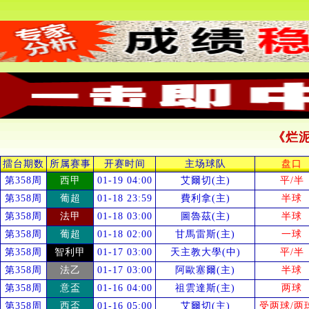
《烂
擂台期数
所属赛事
开赛时间
主场球队
盘口
第358周
西甲
01-19 04:00
艾爾切(主)
平/半
第358周
葡超
01-18 23:59
費利拿(主)
半球
第358周
法甲
01-18 03:00
圖魯茲(主)
半球
第358周
葡超
01-18 02:00
甘馬雷斯(主)
一球
第358周
智利甲
01-17 03:00
天主教大學(中)
平/半
第358周
法乙
01-17 03:00
阿歐塞爾(主)
半球
第358周
意盃
01-16 04:00
祖雲達斯(主)
两球
第358周
西盃
01-16 05:00
艾爾切(主)
受
两球/两