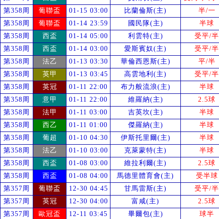
第358周
葡聯盃
01-15 03:00
比蘭倫斯(主)
半/一
第358周
葡聯盃
01-14 23:59
國民隊(主)
半球
第358周
西盃
01-14 05:00
利雲特(主)
受
平/半
第358周
西盃
01-14 03:00
愛斯賓奴(主)
受
平/半
第358周
法乙
01-13 03:30
華倫西恩斯(主)
平/半
第358周
英甲
01-13 03:45
高雲地利(主)
受
平/半
第358周
英冠
01-11 22:00
布力般流浪(主)
半球
第358周
意甲
01-11 22:00
維羅納(主)
2.5球
第358周
法甲
01-11 03:00
吉英坎(主)
半球
第358周
西乙
01-11 01:00
傑羅納(主)
半球
第358周
葡超
01-10 04:30
伊斯托里爾(主)
半球
第358周
法乙
01-10 03:00
克萊蒙特(主)
半球
第358周
西盃
01-08 03:00
維拉利爾(主)
2.5球
第358周
西盃
01-08 04:00
馬德里體育會(主)
受
半球
第357周
葡聯盃
12-30 04:45
甘馬雷斯(主)
受
平/半
第357周
英冠
12-30 04:00
富咸(主)
2.5球
第357周
歐冠盃
12-11 03:45
畢爾包(主)
球半