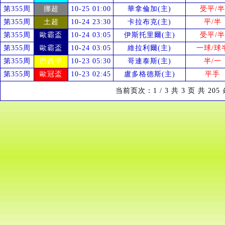
第355周
挪超
10-25 01:00
華拿倫加(主)
受
平/半
第355周
土超
10-24 23:30
卡拉布克(主)
平/半
第355周
歐霸盃
10-24 03:05
伊斯托里爾(主)
受
平/半
第355周
歐霸盃
10-24 03:05
維拉利爾(主)
一球/球
第355周
巴西甲
10-23 05:30
哥連泰斯(主)
半/一
第355周
歐冠盃
10-23 02:45
盧多格德斯(主)
平手
当前页次：1 / 3 共 3 页 共 20