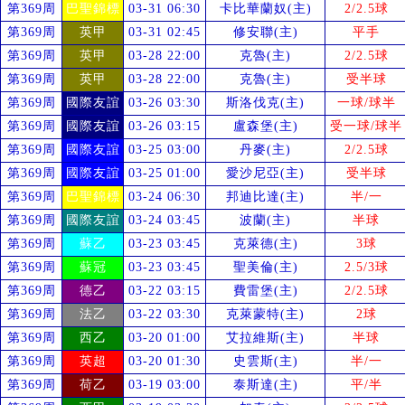
第369周
巴聖錦標
03-31 06:30
卡比華蘭奴(主)
2/2.5球
第369周
英甲
03-31 02:45
修安聯(主)
平手
第369周
英甲
03-28 22:00
克魯(主)
2/2.5球
第369周
英甲
03-28 22:00
克魯(主)
受
半球
第369周
國際友誼
03-26 03:30
斯洛伐克(主)
一球/球半
第369周
國際友誼
03-26 03:15
盧森堡(主)
受
一球/球半
第369周
國際友誼
03-25 03:00
丹麥(主)
2/2.5球
第369周
國際友誼
03-25 01:00
愛沙尼亞(主)
受
半球
第369周
巴聖錦標
03-24 06:30
邦迪比達(主)
半/一
第369周
國際友誼
03-24 03:45
波蘭(主)
半球
第369周
蘇乙
03-23 03:45
克萊德(主)
3球
第369周
蘇冠
03-23 03:45
聖美倫(主)
2.5/3球
第369周
德乙
03-22 03:15
費雷堡(主)
2/2.5球
第369周
法乙
03-22 03:30
克萊蒙特(主)
2球
第369周
西乙
03-20 01:00
艾拉維斯(主)
半球
第369周
英超
03-20 01:30
史雲斯(主)
半/一
第369周
荷乙
03-19 03:00
泰斯達(主)
平/半