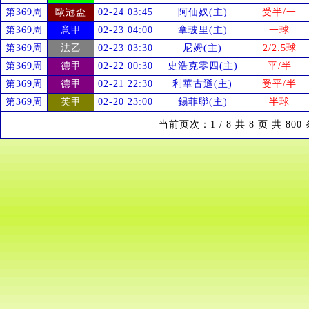
第369周
歐冠盃
02-24 03:45
阿仙奴(主)
受
半/一
第369周
意甲
02-23 04:00
拿玻里(主)
一球
第369周
法乙
02-23 03:30
尼姆(主)
2/2.5球
第369周
德甲
02-22 00:30
史浩克零四(主)
平/半
第369周
德甲
02-21 22:30
利華古遜(主)
受
平/半
第369周
英甲
02-20 23:00
錫菲聯(主)
半球
当前页次：1 / 8 共 8 页 共 80