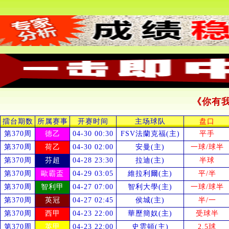
《你有
擂台期数
所属赛事
开赛时间
主场球队
盘口
第370周
德乙
04-30 00:30
FSV法蘭克福(主)
平手
第370周
荷乙
04-30 02:00
安曼(主)
一球/球半
第370周
芬超
04-28 23:30
拉迪(主)
半球
第370周
歐霸盃
04-29 03:05
維拉利爾(主)
平/半
第370周
智利甲
04-27 07:00
智利大學(主)
一球/球半
第370周
英冠
04-27 02:45
侯城(主)
半/一
第370周
西甲
04-23 22:00
華歷簡奴(主)
受
球半
第370周
英甲
04-23 22:00
史雲頓(主)
2.5球