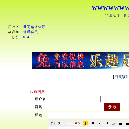
WWWWWW
[
华山足球
] [
回
用户名：
世间始终你好
会员组：
普通会员
积分：
874
[
回复该
快速回复:
用户名
密码
标题