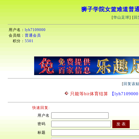
狮子学院女篮难道普
[
华山足球
] [
回
用户名：
lyh7109000
会员组：
普通会员
积分：
5501
[
回复该
只能等bit体育结算
【lyh7109000】
快速回复:
用户名
密码
标题