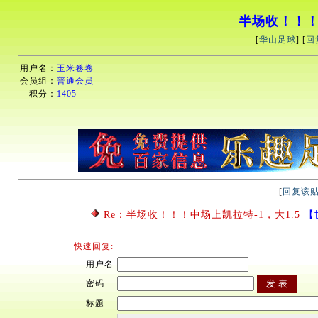
半场收！！！
[
华山足球
] [
回
用户名：
玉米卷卷
会员组：
普通会员
积分：
1405
[
回复该
Re：半场收！！！中场上凯拉特-1，大1.5
【世
快速回复:
用户名
密码
标题