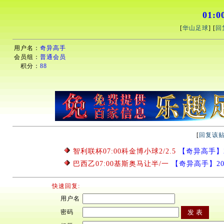
01:
[
华山足球
] [
回
用户名：
奇异高手
会员组：
普通会员
积分：
88
[
回复该
智利联杯07:00科金博小球2/2.5
【奇异高手】202
巴西乙07:00基斯奥马让半/一
【奇异高手】2026/
快速回复:
用户名
密码