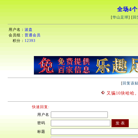
全场4个
[
华山足球
] [
回
用户名：
波盘
会员组：
普通会员
积分：
12393
[
回复该
又骗10块哈哈
快速回复:
用户名
密码
标题