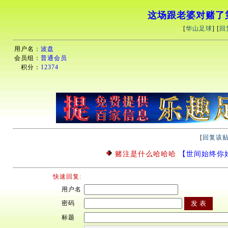
这场跟老婆对赌了第
[
华山足球
] [
回
用户名：
波盘
会员组：
普通会员
积分：
12374
[
回复该
赌注是什么哈哈哈
【世间始终你好】20
快速回复:
用户名
密码
标题