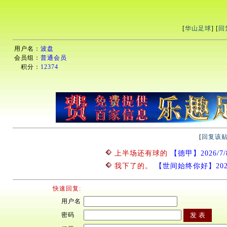
[
华山足球
] [
回
用户名：
波盘
会员组：
普通会员
积分：
12374
[
回复该
上半场还有球的
【德甲】2026/7/8 
我下了的。
【世间始终你好】2026/7
快速回复:
用户名
密码