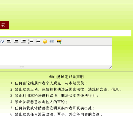
华山足球吧郑重声明
1. 任何言论纯属作者个人观点，与本站无关；
2. 禁止发表反动、色情和其他违反国家法律、法规的言论、信息；
3. 禁止利用本论坛进行赌博、非法买卖等违法行为；
4. 禁止发表恶意攻击他人的言论；
5. 任何转载或转贴都应注明真实作者和真实出处；
6. 禁止发表任何涉及政治、军事、外交等内容的言论；