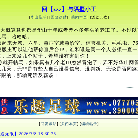
回【zzz】与隔壁小王
[
华山足球
] [
回复该贴
] [
关闭本页
] [浏览
53次]
印象，大概算算也都是华山十年或者差不多年头的老ID了。不
人骂，哈哈哈。
想起来无赖、六星、急症室或急诊室、信誉机关、毛毛虫、7
悉版主可以让他帮你查后台IP，谁和谁是同一个人必须一查
法，上来发几个帖子，希望没有害到你！
你就开帖骂，如果真有几个老ID忽然冒泡了，弄不好华山网
乱几天，无非是有些人自己没看信息、没判断、无论是否同路
要跟的，那输死活及霸该！
[
回复该贴
] [
关闭本页
] [
编辑帖子
]
无限】2026/7/8 18:30:25