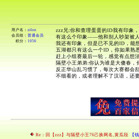
用户名：
zilon
zzz兄:你和查理蛋蛋的ID我有
会员组：
普通会员
有这么个印象——他和别人吵架被
积分：
1056
我还有印象，但是已不见的ID，能
五湖都只有这么一个ID，你如果熟
赶上小组赛最后一轮，感觉有点想
隔壁小王弟弟:你认为谁是大傻春，
反正华山乱习惯了，每次大赛都会
不细看的，或者理解不了汉语，还
Re：回【zzz】与隔壁小王76己换网名,黄瓜段
【钱途