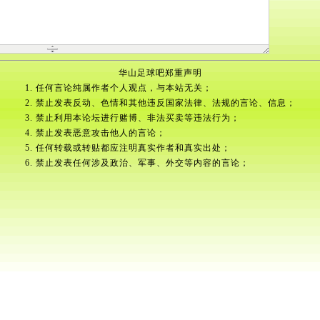
华山足球吧郑重声明
1. 任何言论纯属作者个人观点，与本站无关；
2. 禁止发表反动、色情和其他违反国家法律、法规的言论、信息；
3. 禁止利用本论坛进行赌博、非法买卖等违法行为；
4. 禁止发表恶意攻击他人的言论；
5. 任何转载或转贴都应注明真实作者和真实出处；
6. 禁止发表任何涉及政治、军事、外交等内容的言论；