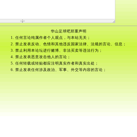
华山足球吧郑重声明
1. 任何言论纯属作者个人观点，与本站无关；
2. 禁止发表反动、色情和其他违反国家法律、法规的言论、信息；
3. 禁止利用本论坛进行赌博、非法买卖等违法行为；
4. 禁止发表恶意攻击他人的言论；
5. 任何转载或转贴都应注明真实作者和真实出处；
6. 禁止发表任何涉及政治、军事、外交等内容的言论；