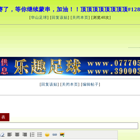
赛了，等你继续蒙串，加油！！顶顶顶顶顶顶顶顶#1282
[
华山足球
] [
回复该贴
] [
关闭本页
] [浏览
40次]
[
回复该贴
] [
关闭本页
] [
编辑帖子
]