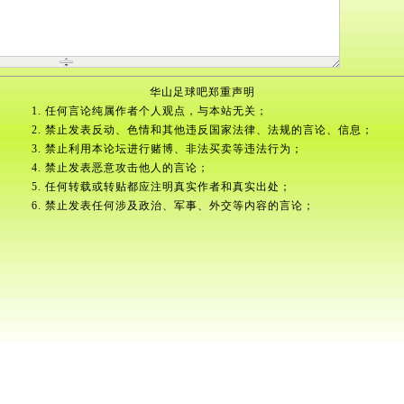
华山足球吧郑重声明
1. 任何言论纯属作者个人观点，与本站无关；
2. 禁止发表反动、色情和其他违反国家法律、法规的言论、信息；
3. 禁止利用本论坛进行赌博、非法买卖等违法行为；
4. 禁止发表恶意攻击他人的言论；
5. 任何转载或转贴都应注明真实作者和真实出处；
6. 禁止发表任何涉及政治、军事、外交等内容的言论；