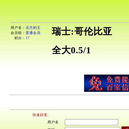
用户名：
北方的王
瑞士:哥伦比亚
会员组：
普通会员
积分：
17
全大0.5/1
快速回复:
用户名