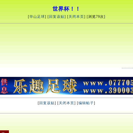
世界杯！！
[
华山足球
] [
回复该贴
] [
关闭本页
] [浏览
79次]
[
回复该贴
] [
关闭本页
] [
编辑帖子
]