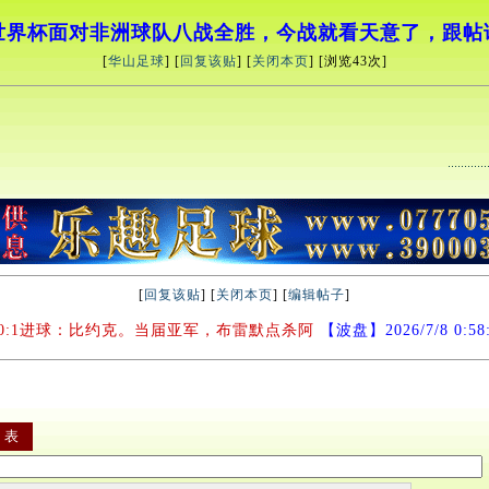
世界杯面对非洲球队八战全胜，今战就看天意了，跟帖
[
华山足球
] [
回复该贴
] [
关闭本页
] [浏览
43次]
[
回复该贴
] [
关闭本页
] [
编辑帖子
]
0:1进球：比约克。当届亚军，布雷默点杀阿
【波盘】2026/7/8 0:58