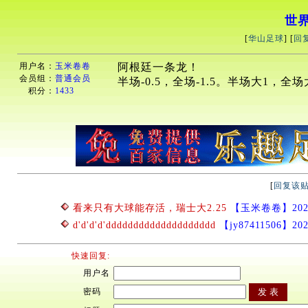
世
[
华山足球
] [
回
用户名：
玉米卷卷
阿根廷一条龙！
会员组：
普通会员
半场-0.5，全场-1.5。半场大1，全场
积分：
1433
[
回复该
看来只有大球能存活，瑞士大2.25
【玉米卷卷】2026/7
d'd'd'd'dddddddddddddddddddd
【jy87411506】2026
快速回复:
用户名
密码