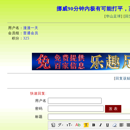
挪威90分钟内极有可能打平
[
华山足球
] [
回
用户名：
漫漫一天
会员组：
普通会员
积分：
325
[
回复该
快速回复:
用户名
密码
标题