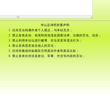
华山足球吧郑重声明
1. 任何言论纯属作者个人观点，与本站无关；
2. 禁止发表反动、色情和其他违反国家法律、法规的言论、信息；
3. 禁止利用本论坛进行赌博、非法买卖等违法行为；
4. 禁止发表恶意攻击他人的言论；
5. 任何转载或转贴都应注明真实作者和真实出处；
6. 禁止发表任何涉及政治、军事、外交等内容的言论；