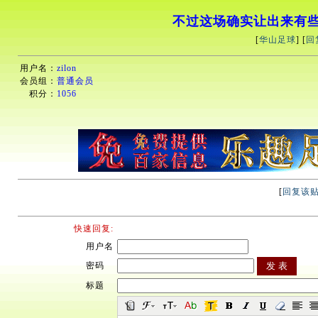
不过这场确实让出来有
[
华山足球
] [
回
用户名：
zilon
会员组：
普通会员
积分：
1056
[
回复该
快速回复:
用户名
密码
标题