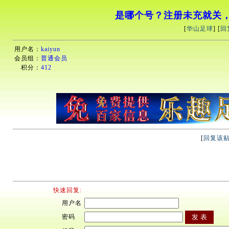
是哪个号？注册未充就关，
[
华山足球
] [
回
用户名：
kaiyun
会员组：
普通会员
积分：
412
[
回复该
快速回复:
用户名
密码