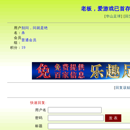
老板，爱游戏已首存，
[
华山足球
] [
回
用户
别问，问就是绝
名：
杀
会员
普通会员
组：
积分：
19
[
回复该
快速回复:
用户名
密码
标题