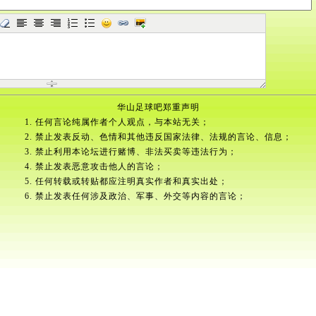
华山足球吧郑重声明
1. 任何言论纯属作者个人观点，与本站无关；
2. 禁止发表反动、色情和其他违反国家法律、法规的言论、信息；
3. 禁止利用本论坛进行赌博、非法买卖等违法行为；
4. 禁止发表恶意攻击他人的言论；
5. 任何转载或转贴都应注明真实作者和真实出处；
6. 禁止发表任何涉及政治、军事、外交等内容的言论；