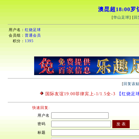
澳昆超18:00罗切
[
华山足球
] [
回
用户名：
红烧足球
会员组：
普通会员
积分：
1395
[
回复该
国际友谊19:00菲律宾上-1/1.5全-3
【红烧足球】2
快速回复:
用户名
密码
标题