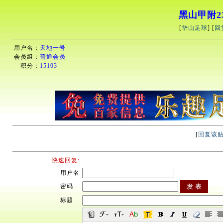
黑山甲附2
[
华山足球
] [
回
用户名：
天地一号
会员组：
普通会员
积分：
15103
[
回复该
快速回复:
用户名
密码
标题