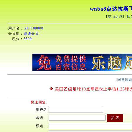
wnba8点达拉斯飞
[
华山足球
] [
回
用户名：
lyh7109000
会员组：
普通会员
积分：
5509
[
回复该
美国乙级足球10点明星fc上半场1.25球大
快速回复:
用户名
密码
标题