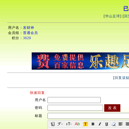
已
[
华山足球
] [
回
用户名：
发财神
会员组：
普通会员
积分：
3620
[
回复该
快速回复:
用户名
密码
标题