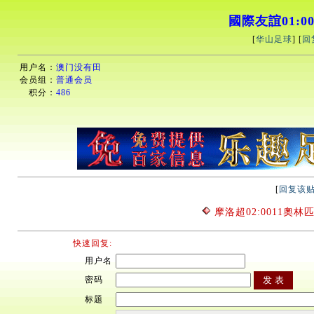
國際友誼01:0
[
华山足球
] [
回
用户名：
澳门没有田
会员组：
普通会员
积分：
486
[
回复该
摩洛超02:0011奧林
快速回复:
用户名
密码
标题