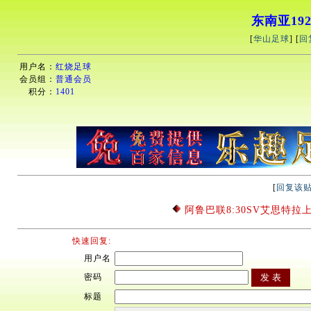
东南亚192
[
华山足球
] [
回
用户名：
红烧足球
会员组：
普通会员
积分：
1401
[
回复该
阿鲁巴联8:30SV艾思特拉上-1
快速回复:
用户名
密码
标题