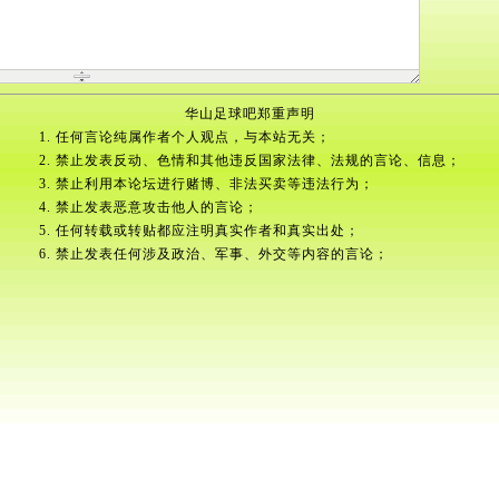
华山足球吧郑重声明
1. 任何言论纯属作者个人观点，与本站无关；
2. 禁止发表反动、色情和其他违反国家法律、法规的言论、信息；
3. 禁止利用本论坛进行赌博、非法买卖等违法行为；
4. 禁止发表恶意攻击他人的言论；
5. 任何转载或转贴都应注明真实作者和真实出处；
6. 禁止发表任何涉及政治、军事、外交等内容的言论；