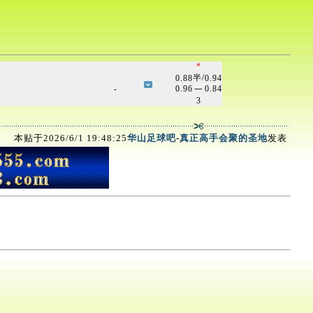
*
半/
0.88
0.94
-
0.96
0.84
一
3
本贴于2026/6/1 19:48:25
华山足球吧
-
真正高手会聚的圣地
发表